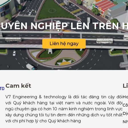
UYÊN NGHIỆP LÊN TRÊN 
Liên hệ ngay
Cam kết
L
V7 Engineering & technology là đối tác đáng tin cậy đối
H
với Quý khách hàng tại việt nam và nước ngoài. Với đội
Cô
ngũ chuyên gia có hơn 10 năm kinh nghiệm trong lĩnh vực
Dị
xây dựng chúng tôi tự tin đem đến những dịch vụ tốt nhất
với chi phí hợp lý cho Quý khách hàng
Nh