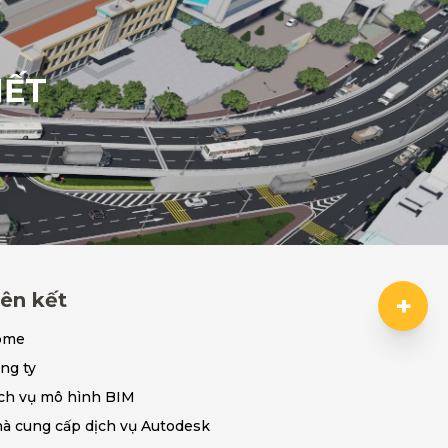
HẾT
iên kết
+
ome
ng ty
ch vụ mô hình BIM
à cung cấp dịch vụ Autodesk