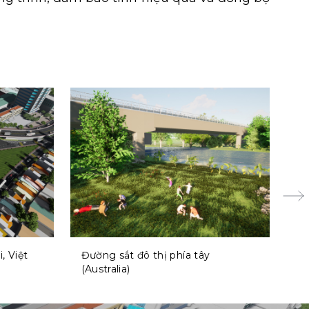
, Việt
Đường sắt đô thị phía tây
Kh
(Australia)