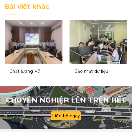
Bài viết khác
Chất lượng V7
Bảo mật dữ liệu
CHUYÊN NGHIỆP LÊN TRÊN HẾT
Liên hệ ngay