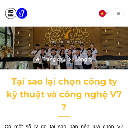
Trang chủ
Công ty
Tại sao lại chọn công ty
kỹ thuật và công nghệ V7
?
Có một số lý do tại sao bạn nên lựa chọn V7