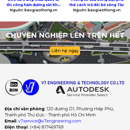
thi công hầm đường sắt Khe
thế cách trở đôi bờ sông Tắc
Nguồn: baogiaothong.vn
Nét
Nguồn: baogiaothong.vn
CHUYÊN NGHIỆP LÊN TRÊN HẾT
Liên hệ ngay
Địa chỉ văn phòng
: 120 đường D1, Phường Hiệp Phú, 
Thành phố Thủ Đức - Thành phố Hồ Chí Minh
Email
:
v7service@v7engineering.com
Điện thoại
: 
(+84) 817469769