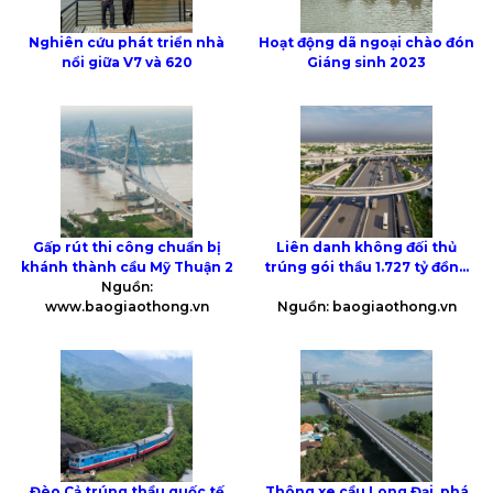
Nghiên cứu phát triển nhà
Hoạt động dã ngoại chào đón
nổi giữa V7 và 620
Giáng sinh 2023
Gấp rút thi công chuẩn bị
Liên danh không đối thủ
khánh thành cầu Mỹ Thuận 2
trúng gói thầu 1.727 tỷ đồng
Nguồn:
vành đai 3 qua TP Thủ Đức
www.baogiaothong.vn
Nguồn: baogiaothong.vn
Đèo Cả trúng thầu quốc tế
Thông xe cầu Long Đại, phá